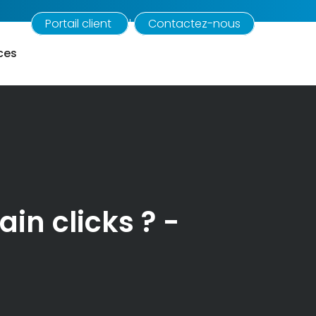
Portail client
Contactez-nous
|
ces
n clicks ? -