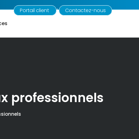
Portail client
Contactez-nous
|
ces
ux professionnels
ssionnels