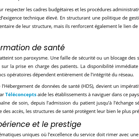
respecter les cadres budgétaires et les procédures administratives
xigence technique élevé. En structurant une politique de gestio
taire de leur structure, mais ils renforcent également le lien de
ormation de santé
s atteint son paroxysme. Une faille de sécurité ou un blocage des 
sur la prise en charge des patients. La disponibilité immédiate
cs opératoires dépendent entièrement de l’intégrité du réseau.
ue l’Hébergement de données de santé (HDS), devient un impératif
par
Téléconcepts
aide les établissements à naviguer dans ce pay
chaîne de soin, depuis l’admission du patient jusqu’à l’échange s
 des accès, les structures de santé protègent leur bien le plus préci
xpérience et le prestige
ématiques uniques où l’excellence du service doit rimer avec une 