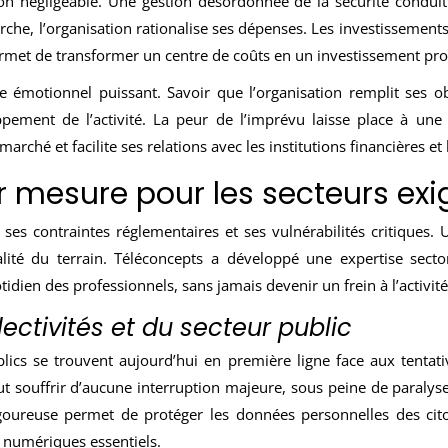
non négligeable. Une gestion désordonnée de la sécurité condu
che, l’organisation rationalise ses dépenses. Les investissements s
rmet de transformer un centre de coûts en un investissement pro
ce émotionnel puissant. Savoir que l’organisation remplit ses obl
pement de l’activité. La peur de l’imprévu laisse place à une 
rché et facilite ses relations avec les institutions financières et 
mesure pour les secteurs exi
 ses contraintes réglementaires et ses vulnérabilités critiques.
éalité du terrain. Téléconcepts a développé une expertise sec
idien des professionnels, sans jamais devenir un frein à l’activité
lectivités et du secteur public
publics se trouvent aujourd’hui en première ligne face aux tentati
ut souffrir d’aucune interruption majeure, sous peine de paralys
goureuse permet de protéger les données personnelles des cit
s numériques essentiels.