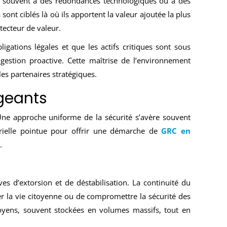
it souvent à des redondances technologiques ou à des
ont ciblés là où ils apportent la valeur ajoutée la plus
tecteur de valeur.
igations légales et que les actifs critiques sont sous
gestion proactive. Cette maîtrise de l’environnement
les partenaires stratégiques.
geants
 Une approche uniforme de la sécurité s’avère souvent
torielle pointue pour offrir une démarche de
GRC en
.
ves d’extorsion et de déstabilisation. La continuité du
er la vie citoyenne ou de compromettre la sécurité des
oyens, souvent stockées en volumes massifs, tout en