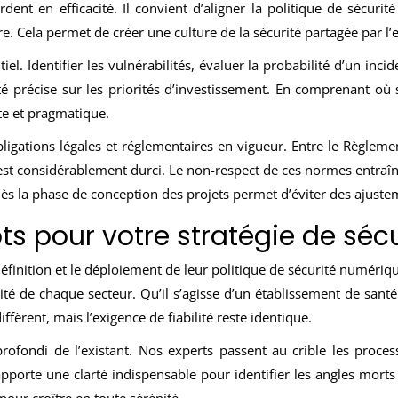
ent en efficacité. Il convient d’aligner la politique de sécurité
re. Cela permet de créer une culture de la sécurité partagée par l
el. Identifier les vulnérabilités, évaluer la probabilité d’un incid
té précise sur les priorités d’investissement. En comprenant où se
te et pragmatique.
obligations légales et réglementaires en vigueur. Entre le Règlem
 s’est considérablement durci. Le non-respect de ces normes entra
ès la phase de conception des projets permet d’éviter des ajuste
ts pour votre stratégie de sécu
inition et le déploiement de leur politique de sécurité numérique
lité de chaque secteur. Qu’il s’agisse d’un établissement de sant
diffèrent, mais l’exigence de fiabilité reste identique.
ndi de l’existant. Nos experts passent au crible les processus
porte une clarté indispensable pour identifier les angles morts de