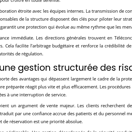
pour croître en toute sérénité.
ration étroite avec les équipes internes. La transmission de com
esponsables de la structure disposent des clés pour piloter leur str
on garantit une protection qui évolue au même rythme que les mena
rance immédiate. Les directions générales trouvent en Télécon
 Cela facilite l’arbitrage budgétaire et renforce la crédibilité d
utorités de régulation.
une gestion structurée des ri
orte des avantages qui dépassent largement le cadre de la prote
ure préparée réagit plus vite et plus efficacement. Les procédures d
ées à une interruption de service.
evient un argument de vente majeur. Les clients recherchent des 
traduit par une confiance accrue des patients et du personnel mé
t de réservation est une priorité absolue.