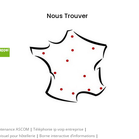
Nous Trouver
ntenance ASCOM
|
Téléphonie ip voip entreprise
|
isuel pour hôtellerie
|
Borne interactive d’informations
|