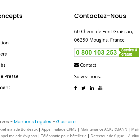
oncepts
Contactez-Nous
60 Chem. de Font Graissan,
06250 Mougins, France
tion
ers
Contact
cès
de Presse
Suivez-nous:
ment
ervés -
Mentions Légales
-
Glossaire
pel malade Bordeaux
|
Appel malade CRMS
|
Maintenance ACKERMANN
|
Mai
ppel malade Avignon
|
Téléphonie pour hôtellerie
|
Detecteur de fugue
|
Audiov