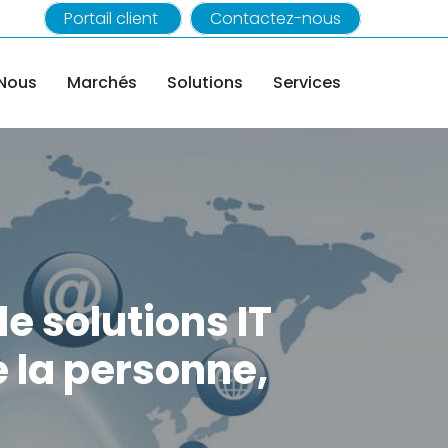
Portail client
Contactez-nous
|
Nous
Marchés
Solutions
Services
e solutions IT
e la personne,